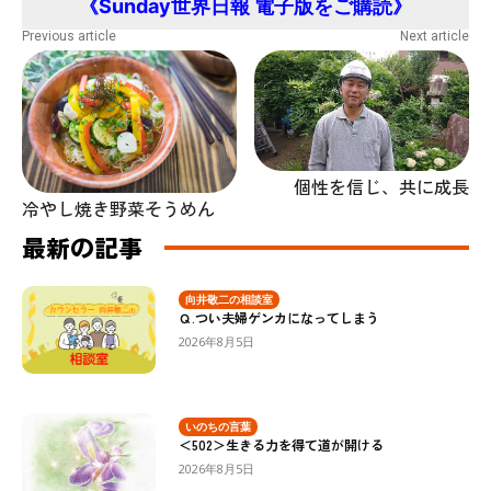
《Sunday世界日報 電子版をご購読》
Previous article
Next article
個性を信じ、共に成長
冷やし焼き野菜そうめん
最新の記事
向井敬二の相談室
Ｑ.つい夫婦ゲンカになってしまう
2026年8月5日
いのちの言葉
＜502＞生きる力を得て道が開ける
2026年8月5日