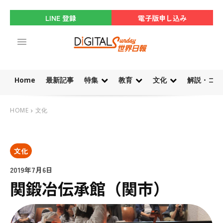
LINE 登録
電子版申し込み
Home
最新記事
特集
教育
文化
解説・コラ
HOME
文化
文化
2019年7月6日
関鍛冶伝承館（関市）