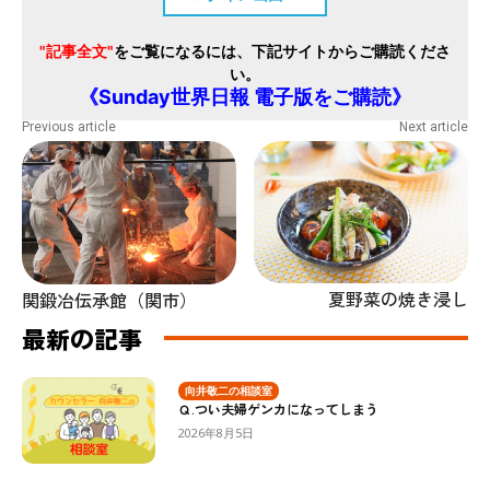
"記事全文"
をご覧になるには、下記サイトからご購読くださ
い。
《Sunday世界日報 電子版をご購読》
Previous article
Next article
夏野菜の焼き浸し
関鍛冶伝承館（関市）
最新の記事
向井敬二の相談室
Ｑ.つい夫婦ゲンカになってしまう
2026年8月5日