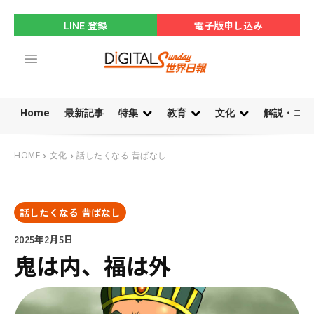
LINE 登録
電子版申し込み
Home
最新記事
特集
教育
文化
解説・コラ
HOME
文化
話したくなる 昔ばなし
話したくなる 昔ばなし
2025年2月5日
鬼は内、福は外