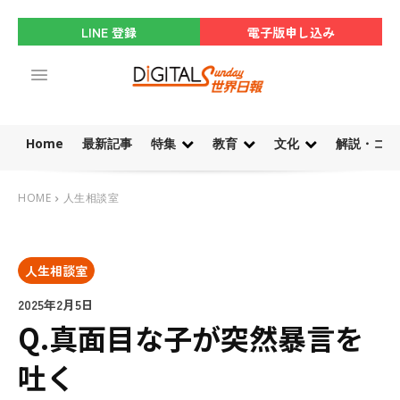
LINE 登録
電子版申し込み
Home
最新記事
特集
教育
文化
解説・コラ
HOME
人生相談室
人生相談室
2025年2月5日
Q.真面目な子が突然暴言を
吐く