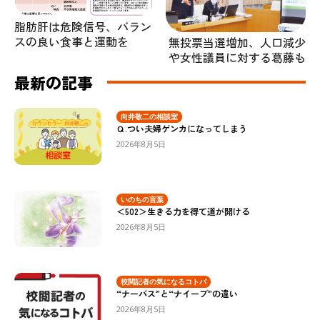
脂肪肝は危険信号、バラン
スの良い食事と運動を
無投票当選増加、人口減少
や女性議員に対する葛藤も
最新の記事
向井敬二の相談室
Ｑ.つい夫婦ゲンカになってしまう
2026年8月5日
いのちの言葉
＜502＞生きる力を得て道が開ける
2026年8月5日
校閲記者の気になるコトバ
“ナーバス”と“ナイーブ”の違い
2026年8月5日