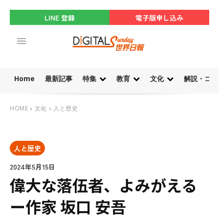
LINE 登録
電子版申し込み
Home
最新記事
特集
教育
文化
解説・コラ
HOME
文化
人と歴史
人と歴史
2024年5月15日
偉大な落伍者、よみがえる
ー作家 坂口 安吾