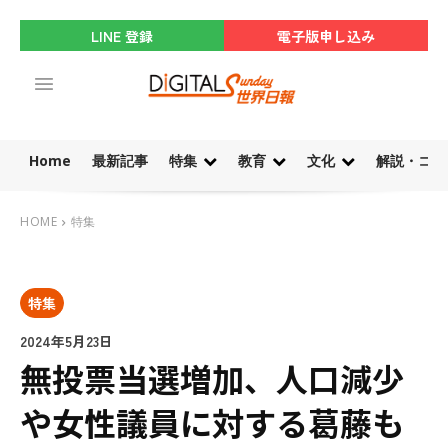
LINE 登録
電子版申し込み
Home
最新記事
特集
教育
文化
解説・コラ
HOME
特集
特集
2024年5月23日
無投票当選増加、人口減少
や女性議員に対する葛藤も