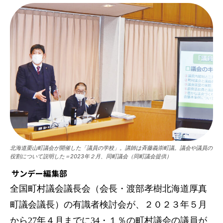
北海道栗山町議会が開催した「議員の学校」。講師は斉藤義崇町議。議会や議員の
役割について説明した＝2023年２月、同町議会（同町議会提供）
サンデー編集部
全国町村議会議長会（会長・渡部孝樹北海道厚真
町議会議長）の有識者検討会が、２０２３年５月
から27年４月までに34・１％の町村議会の議員が