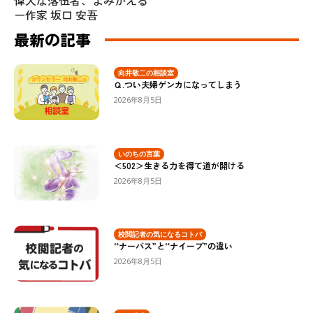
偉大な落伍者、よみがえる
ー作家 坂口 安吾
最新の記事
向井敬二の相談室
Ｑ.つい夫婦ゲンカになってしまう
2026年8月5日
いのちの言葉
＜502＞生きる力を得て道が開ける
2026年8月5日
校閲記者の気になるコトバ
“ナーバス”と“ナイーブ”の違い
2026年8月5日