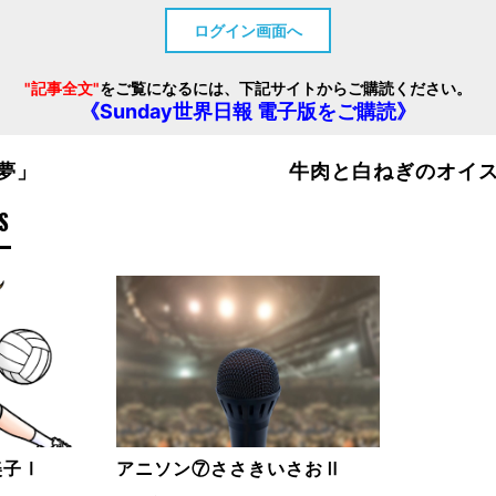
ログイン画面へ
"記事全文"
をご覧になるには、下記サイトからご購読ください。
《Sunday世界日報 電子版をご購読》
夢」
牛肉と白ねぎのオイ
S
美子Ⅰ
アニソン⑦ささきいさおⅡ