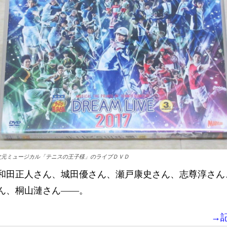
5次元ミュージカル「テニスの王子様」のライブＤＶＤ
和田正人さん、城田優さん、瀬戸康史さん、志尊淳さん
ん、桐山漣さん――。
→