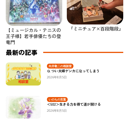
『ミニチュア×百段階段』
【ミュージカル・テニスの
王子様】若手俳優たちの登
竜門
最新の記事
向井敬二の相談室
Ｑ.つい夫婦ゲンカになってしまう
2026年8月5日
いのちの言葉
＜502＞生きる力を得て道が開ける
2026年8月5日