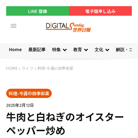
LINE 登録
電子版申し込み
Home
最新記事
特集
教育
文化
解説・コラ
HOME
ライフ
料理-今週の四季彩菜
料理-今週の四季彩菜
2025年2月12日
牛肉と白ねぎのオイスター
ペッパー炒め