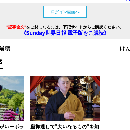
ログイン画面へ
"記事全文"
をご覧になるには、下記サイトからご購読ください。
《Sunday世界日報 電子版をご購読》
崩壊
け
S
がいーボラ
座禅通して”大いなるもの”を知