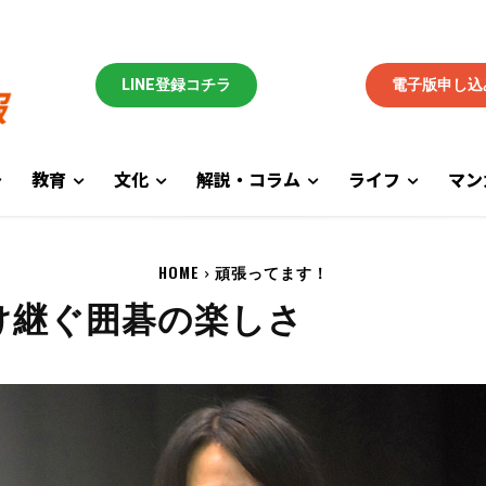
LINE登録コチラ
電子版申し込
教育
文化
解説・コラム
ライフ
マン
HOME
頑張ってます！
け継ぐ囲碁の楽しさ