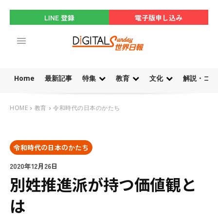
LINE 登録
電子版申し込み
Home
最新記事
特集
教育
文化
解説・コラ
HOME
教育
令和時代の日本のかたち
令和時代の日本のかたち
2020年12月26日
別姓推進派が持つ価値観と
は