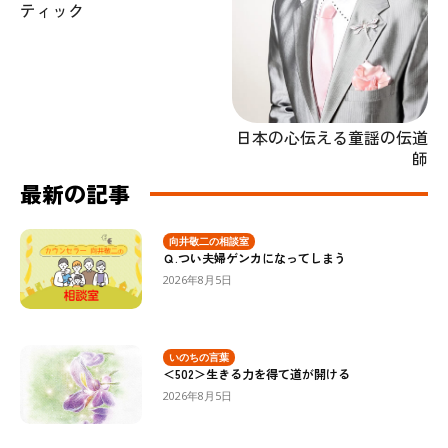
ティック
日本の心伝える童謡の伝道
師
最新の記事
向井敬二の相談室
Ｑ.つい夫婦ゲンカになってしまう
2026年8月5日
いのちの言葉
＜502＞生きる力を得て道が開ける
2026年8月5日