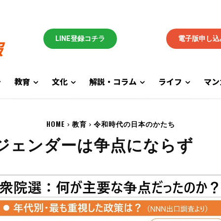
LINE登録コチラ
電子版申し込
教育
文化
解説・コラム
ライフ
マン
HOME
教育
令和時代の日本のかたち
/ジェンダーは争点にならず