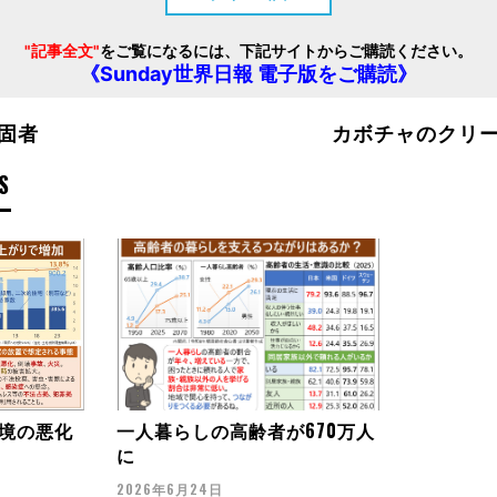
"記事全文"
をご覧になるには、下記サイトからご購読ください。
《Sunday世界日報 電子版をご購読》
固者
カボチャのクリ
S
境の悪化
一人暮らしの高齢者が670万人
に
2026年6月24日