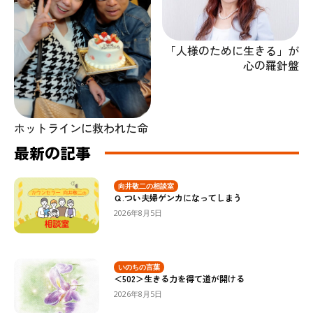
「人様のために生きる」が
心の羅針盤
ホットラインに救われた命
最新の記事
向井敬二の相談室
Ｑ.つい夫婦ゲンカになってしまう
2026年8月5日
いのちの言葉
＜502＞生きる力を得て道が開ける
2026年8月5日