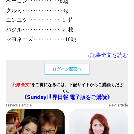
ベーコン‥‥‥‥‥‥80g
クルミ‥‥‥‥‥‥‥30g
ニンニク‥‥‥‥‥‥ １ 片
バジル‥‥‥‥‥‥‥ ２ 枚
マヨネーズ‥‥‥‥‥‥100g
→記事全文を読む
ログイン画面へ
"記事全文"
をご覧になるには、下記サイトからご購読くださ
い。
《Sunday世界日報 電子版をご購読》
Previous article
Next article