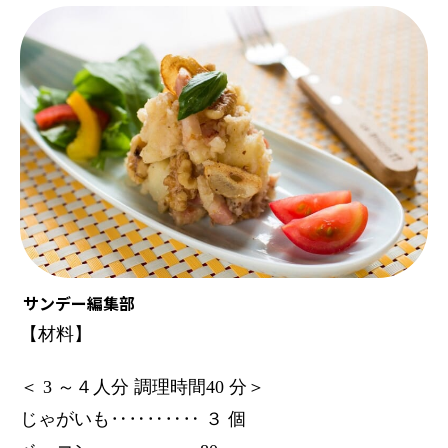
サンデー編集部
【材料】
＜ 3 ～４人分 調理時間40 分＞
じゃがいも‥‥‥‥‥ ３ 個