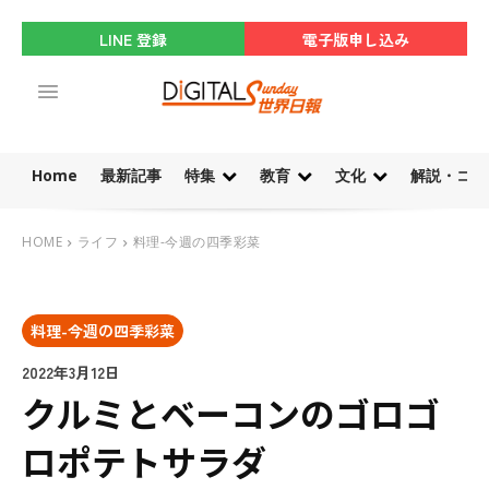
LINE 登録
電子版申し込み
Home
最新記事
特集
教育
文化
解説・コラ
HOME
ライフ
料理-今週の四季彩菜
料理-今週の四季彩菜
2022年3月12日
クルミとベーコンのゴロゴ
ロポテトサラダ