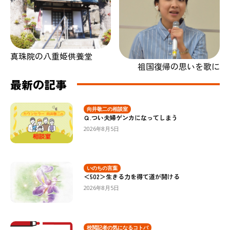
真珠院の八重姫供養堂
祖国復帰の思いを歌に
最新の記事
向井敬二の相談室
Ｑ.つい夫婦ゲンカになってしまう
2026年8月5日
いのちの言葉
＜502＞生きる力を得て道が開ける
2026年8月5日
校閲記者の気になるコトバ