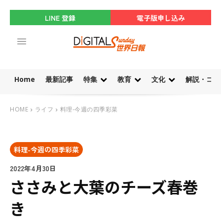
LINE 登録
電子版申し込み
Home
最新記事
特集
教育
文化
解説・コラ
HOME
ライフ
料理-今週の四季彩菜
料理-今週の四季彩菜
2022年4月30日
ささみと大葉のチーズ春巻
き