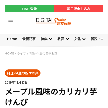
LINE 登録
電子版申し込み
Home
最新記事
特集
教育
文化
解説・コラ
HOME
ライフ
料理-今週の四季彩菜
料理-今週の四季彩菜
2019年11月23日
メープル風味のカリカリ芋
けんぴ