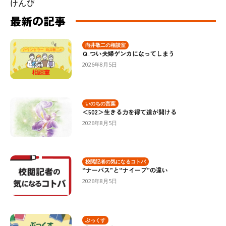
けんぴ
最新の記事
向井敬二の相談室
Ｑ.つい夫婦ゲンカになってしまう
2026年8月5日
いのちの言葉
＜502＞生きる力を得て道が開ける
2026年8月5日
校閲記者の気になるコトバ
“ナーバス”と“ナイーブ”の違い
2026年8月5日
ぶっくす