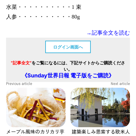
水菜・・・・・・・・・・1 束
人参・・・・・・・・・・80g
→記事全文を読む
ログイン画面へ
"記事全文"
をご覧になるには、下記サイトからご購読くださ
い。
《Sunday世界日報 電子版をご購読》
Previous article
Next article
メープル風味のカリカリ芋
建築楽しみ思索する欧米人