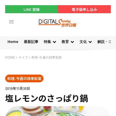
LINE 登録
電子版申し込み
Home
最新記事
特集
教育
文化
解説・コラ
HOME
ライフ
料理-今週の四季彩菜
料理-今週の四季彩菜
2019年11月30日
塩レモンのさっぱり鍋