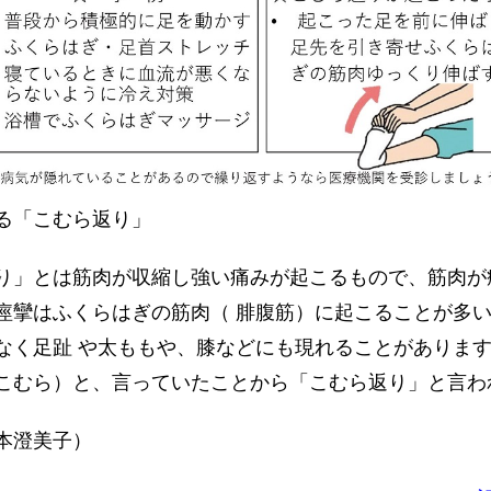
る「こむら返り」
」とは筋肉が収縮し強い痛みが起こるもので、筋肉が
痙攣はふくらはぎの筋肉（ 腓腹筋）に起こることが多
なく足趾 や太ももや、膝などにも現れることがありま
こむら）と、言っていたことから「こむら返り」と言わ
本澄美子）