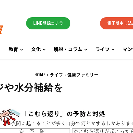
LINE登録コチラ
電子版申し込
教育
文化
解説・コラム
ライフ
マン
HOME
ライフ
健康ファミリー
ジや水分補給を