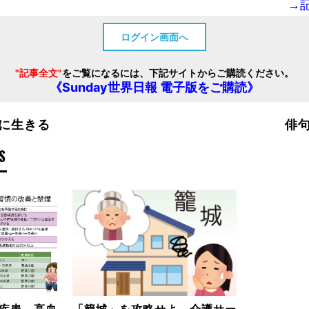
→
ログイン画面へ
"記事全文"
をご覧になるには、下記サイトからご購読ください。
《Sunday世界日報 電子版をご購読》
に生きる
俳
S
疾患、高血
「籠城」を攻略せよ、介護サー