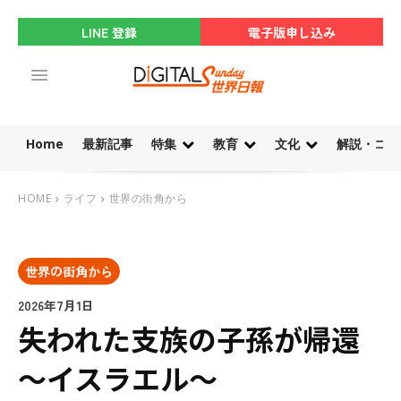
LINE 登録
電子版申し込み
Home
最新記事
特集
教育
文化
解説・コラ
HOME
ライフ
世界の街角から
世界の街角から
2026年7月1日
失われた支族の子孫が帰還
～イスラエル～