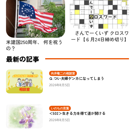
さんでーくいず クロスワ
ード【６月24日締め切り】
米建国250周年、 何を祝う
の？
最新の記事
向井敬二の相談室
Ｑ.つい夫婦ゲンカになってしまう
2026年8月5日
いのちの言葉
＜502＞生きる力を得て道が開ける
2026年8月5日