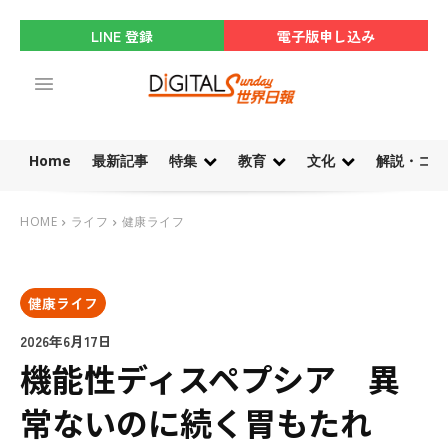
LINE 登録
電子版申し込み
Home
最新記事
特集
教育
文化
解説・コラ
HOME
ライフ
健康ライフ
健康ライフ
2026年6月17日
機能性ディスペプシア 異
常ないのに続く胃もたれ