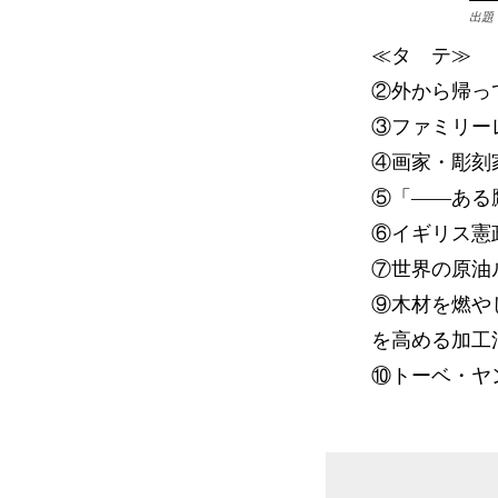
出題
≪タ テ≫
②外から帰っ
③ファミリー
④画家・彫刻
⑤「――ある
⑥イギリス憲
⑦世界の原油
⑨木材を燃や
を高める加工
⑩トーベ・ヤ