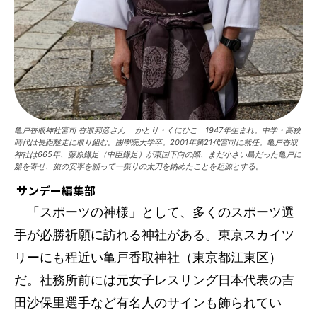
亀戸香取神社宮司 香取邦彦さん かとり・くにひこ 1947年生まれ。中学・高校
時代は長距離走に取り組む。國學院大学卒。2001年第21代宮司に就任。亀戸香取
神社は665年、藤原鎌足（中臣鎌足）が東国下向の際、まだ小さい島だった亀戸に
船を寄せ、旅の安寧を願って一振りの太刀を納めたことを起源とする。
サンデー編集部
「スポーツの神様」として、多くのスポーツ選
手が必勝祈願に訪れる神社がある。東京スカイツ
リーにも程近い亀戸香取神社（東京都江東区）
だ。社務所前には元女子レスリング日本代表の吉
田沙保里選手など有名人のサインも飾られてい