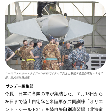
ユーロファイター・タイフーンの前でイタリア兵士と歓談する空自隊員＝８月７
日、三沢基地格納庫
サンデー編集部
今夏、日本に各国の軍が集結した。７月18日から
26日まで陸上自衛隊と米陸軍が共同訓練「オリエ
ント・シールド24」を陸自矢臼別演習場（北海道