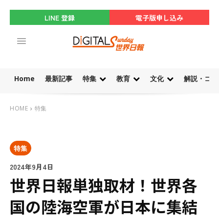
LINE 登録
電子版申し込み
Home
最新記事
特集
教育
文化
解説・コラ
HOME
特集
特集
2024年9月4日
世界日報単独取材！世界各
国の陸海空軍が日本に集結