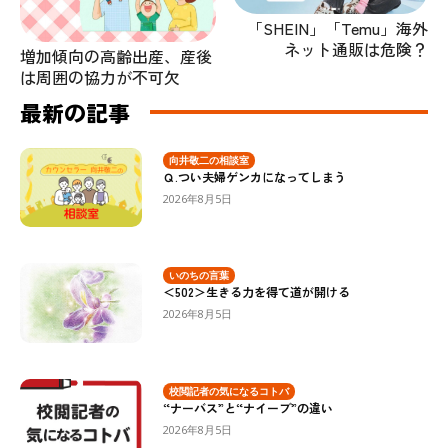
「SHEIN」「Temu」海外
ネット通販は危険？
増加傾向の高齢出産、産後
は周囲の協力が不可欠
最新の記事
向井敬二の相談室
Ｑ.つい夫婦ゲンカになってしまう
2026年8月5日
いのちの言葉
＜502＞生きる力を得て道が開ける
2026年8月5日
校閲記者の気になるコトバ
“ナーバス”と“ナイーブ”の違い
2026年8月5日