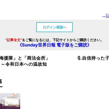
→
ログイン画面へ
"記事全文"
をご覧になるには、下記サイトからご購読ください。
《Sunday世界日報 電子版をご購読》
海援隊」と「商法会所」
Q.自信持った
 ～令和日本への温故知
S