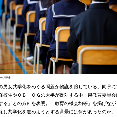
ージ画像
の男女共学化をめぐる問題が物議を醸している。同県に1
在校生やＯＢ・ＯＧの大半が反対する中、県教育委員会
する」との方針を表明。「教育の機会均等」を掲げなが
除し共学化を進めようとする背景には何があったのか。