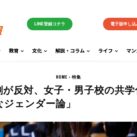
LINE登録コチラ
電子版申し込
教育
文化
解説・コラム
ライフ
マン
HOME
特集
割が反対、女子・男子校の共学
なジェンダー論」