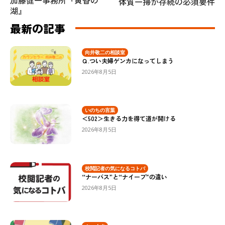
体質一掃が存続の必須要件
湖』
最新の記事
向井敬二の相談室
Ｑ.つい夫婦ゲンカになってしまう
2026年8月5日
いのちの言葉
＜502＞生きる力を得て道が開ける
2026年8月5日
校閲記者の気になるコトバ
“ナーバス”と“ナイーブ”の違い
2026年8月5日