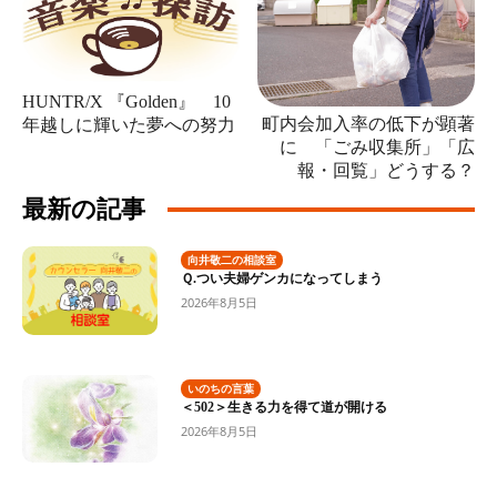
HUNTR/X 『Golden』 10
町内会加入率の低下が顕著
年越しに輝いた夢への努力
に 「ごみ収集所」「広
報・回覧」どうする？
最新の記事
向井敬二の相談室
Ｑ.つい夫婦ゲンカになってしまう
2026年8月5日
いのちの言葉
＜502＞生きる力を得て道が開ける
2026年8月5日