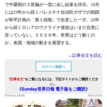
で中露朝の３首脳が一堂に会し結束を誇示。10月
には23年から続くパレスチナ自治区ガザでの戦闘
が和平計画の「第１段階」で合意した一方、22年
から続くロシアのウクライナ侵攻はいまだ合意に
至っていない。２０２６年、世界はどう動くの
か。各国・地域の動きを展望する。
→記事全文を読む
ログイン画面へ
"記事全文"
をご覧になるには、下記サイトからご購読くださ
い。
《Sunday世界日報 電子版をご購読》
Previous article
Next article