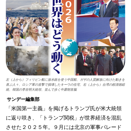
左（上から）フィリピン船に放水銃を使う中国船、ガザの人質解放に向けた動きを
喜ぶ人々、ロシア軍の攻撃で損壊したキーウの住宅、右（上から）台湾の頼清徳総
統、韓国の李在明大統領、並んで歩く中露朝首脳
サンデー編集部
「米国第一主義」を掲げるトランプ氏が米大統領
に返り咲き、「トランプ関税」が世界経済を混乱
させた２０２５年。９月には北京の軍事パレード